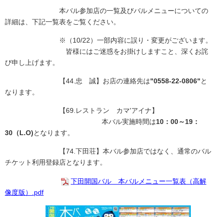
本バル参加店の一覧及びバルメニューについての
詳細は、下記一覧表をご覧ください。
※（10/22）一部内容に誤り・変更がございます。
皆様にはご迷惑をお掛けしますこと、深くお詫
び申し上げます。
【44.忠 誠】お店の連絡先は
"0558-22-0806"
と
なります。
【69.レストラン カマ'アイナ】
本バル実施時間は
10：00～19：
30（L.O)
となります。
【74.下田荘】本バル参加店ではなく、通常のバル
チケット利用登録店となります。
下田開国バル 本バルメニュー一覧表（高解
像度版）.pdf