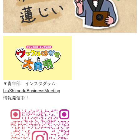
▼青年部 インスタグラム
IzuShimodaBusinessMeeting
情報発信中！