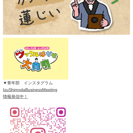
▼青年部 インスタグラム
IzuShimodaBusinessMeeting
情報発信中！