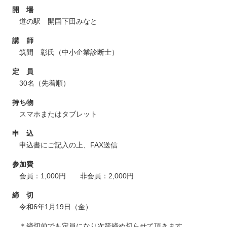
開 場
道の駅 開国下田みなと
講 師
筑間 彰氏（中小企業診断士）
定 員
30名（先着順）
持ち物
スマホまたはタブレット
申 込
申込書にご記入の上、FAX送信
参加費
会員：1,000円 非会員：2,000円
締 切
令和6年1月19日（金）
＊締切前でも定員になり次第締め切らせて頂きます。