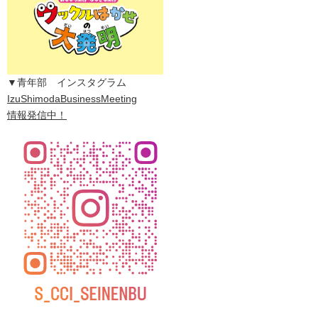
▼青年部 インスタグラム
IzuShimodaBusinessMeeting
情報発信中！